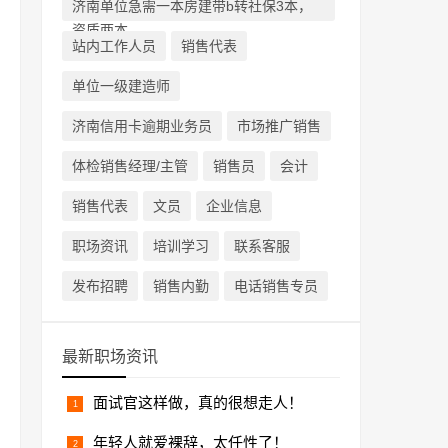
济南单位急需一本房建带b转社保3本，
资质两本
站内工作人员
销售代表
单位一级建造师
济南信用卡逾期业务员
市场推广销售
体检销售经理/主管
销售员
会计
销售代表
文员
企业信息
职场资讯
培训学习
联系客服
发布招聘
销售内勤
电话销售专员
最新职场资讯
面试官这样做，真的很想走人！
年轻人就爱裸辞，太任性了！