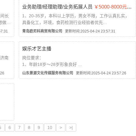
2k
2 客户主动咨询相关财税业务为其办理；
业务助理/经理助理/业务拓展人员
￥5000-8000元/月
任职要求：
时间长
1、20-35岁，本科以上学历，男女不限，工作认真扎实，
1、对销售工作有较高的热情，有网络、电话...
想做了
具备化工，环境，食药检测行业经验者优先
2、具备良好的沟通本事，职责心强，积极热情，具有开拓
7:31
青岛欧尼科商贸有限公司
更新时间:2025-04-24 23:57:31
创新精神。
.
3、待遇:业务助理/经理助理5k-8k 业务拓展人员8k-12k
娱乐才艺主播
底薪+补助+提成+...
造济南
岗位要求：
1、年龄18岁～28岁形象良好
美食众
2、良好的沟通互动能力，性格外向，落落大方，善于维系
26
山东景源文化传媒服务有限公司
更新时间:2025-04-24 23:57:26
和粉丝的关系
，形象
3、热爱直播工作，勇于展示自己，做事认真不浮躁，敢于
挑战自我，上进心。小白也可以
工作内容：在抖音聊天互动直播为主，互动活...
户，报
进订单
5
6
7
8
9
10
>
>|