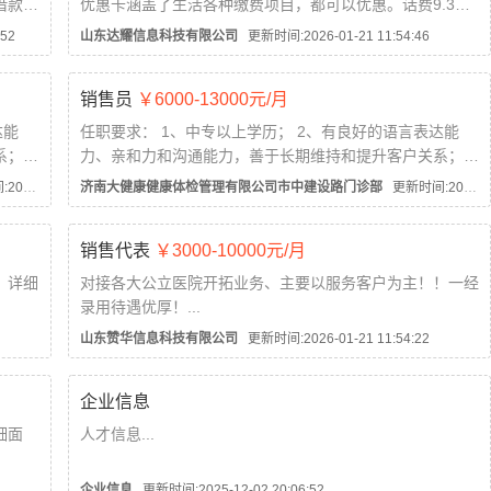
借款。
优惠卡涵盖了生活各种缴费项目，都可以优惠。话费9.3
折，充100元话费用我们的优惠卡只需93元。水电燃气9.5
52
山东达耀信息科技有限公司
更新时间:2026-01-21 11:54:46
折，影视会员一折起，八折洗车，八折电影，一卡通用，客
单价高，收入乐观，欢迎了解。...
销售员
￥6000-13000元/月
达能
任职要求： 1、中专以上学历； 2、有良好的语言表达能
系；
力、亲和力和沟通能力，善于长期维持和提升客户关系；
背景者
3、有相关社会背景及工作经验者优先； 4、有医学背景者
1:54:37
济南大健康健康体检管理有限公司市中建设路门诊部
更新时间:2026-01-21 11:54:32
优先...
销售代表
￥3000-10000元/月
！详细
对接各大公立医院开拓业务、主要以服务客户为主！！一经
录用待遇优厚！...
山东赞华信息科技有限公司
更新时间:2026-01-21 11:54:22
企业信息
细面
人才信息...
企业信息
更新时间:2025-12-02 20:06:52