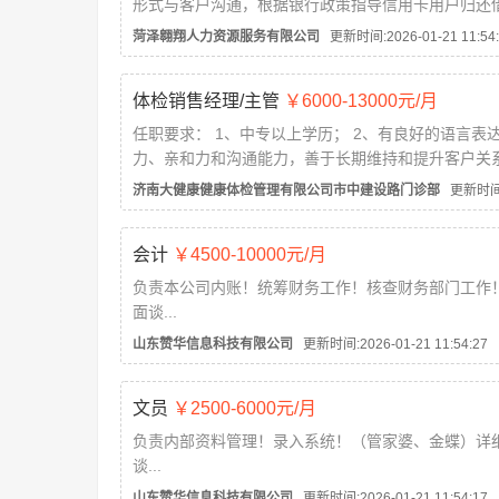
形式与客户沟通，根据银行政策指导信用卡用户归还
任职要求：20岁-35岁之间，口齿清晰，普通话流利
菏泽翱翔人力资源服务有限公司
更新时间:2026-01-21 11:54:
工作时间：8:30:-12:00 13:30-18:00 午休1.5小时
福利：享有带薪国家法定...
体检销售经理/主管
￥6000-13000元/月
任职要求： 1、中专以上学历； 2、有良好的语言表
力、亲和力和沟通能力，善于长期维持和提升客户关
3、有相关社会背景及工作经验者优先； 4、有医学
济南大健康健康体检管理有限公司市中建设路门诊部
更新时间:2026-01-21 1
优先...
会计
￥4500-10000元/月
负责本公司内账！统筹财务工作！核查财务部门工作
面谈...
山东赞华信息科技有限公司
更新时间:2026-01-21 11:54:27
文员
￥2500-6000元/月
负责内部资料管理！录入系统！（管家婆、金蝶）详
谈...
山东赞华信息科技有限公司
更新时间:2026-01-21 11:54:17